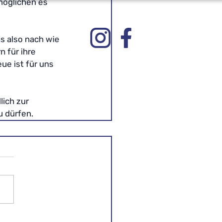
öglichen es 
s also nach wie 
 für ihre 
e ist für uns 
ich zur 
u dürfen.