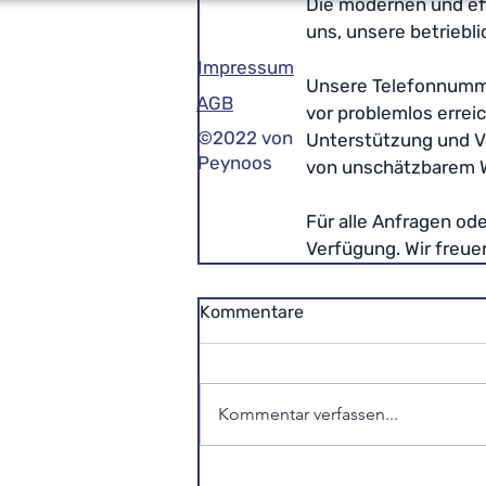
Die modernen und ef
uns, unsere betriebl
Impressum
Unsere Telefonnummer
AGB
vor problemlos errei
©2022 von
Unterstützung und Ve
Peynoos
von unschätzbarem 
Für alle Anfragen od
Verfügung. Wir freue
Kommentare
Kommentar verfassen...