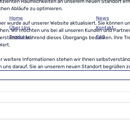
fizienten Räumlichkeiten an unserem neuen Standort erm
ichen Abläufe zu optimieren.
Home
News
 wurde auf unserer Website aktualisiert. Sie können un
Über Uns
Kontakt
chen. Wir möchten uns bei all unseren Kunden und Partnern
Produkte
FAQ
rständnis während dieses Übergangs bedanken. Ihre Treu
Wert.
er weitere Informationen stehen wir Ihnen selbstverständl
n uns darauf, Sie an unserem neuen Standort begrüßen z