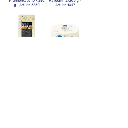
Pfannenkäse 10 x 250
Halloumi 12x200 g -
g - Art. Nr. 3530
Art. Nr. 1047
Peynoos Original
Peynoos
Halloumi 12x1000 g -
Meersalzbutter
Art. Nr. 2047
20x250 g - Art. Nr.
1061
Peynoos Tereyag
Peynoos Tereyag
Butter 20x250 g - Art.
Butter 12x500 g - Art.
Nr. 1060
Nr. 1064